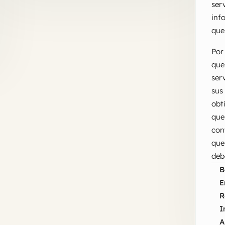
ser
inf
que
Por
que
ser
sus
obt
que
con
que
deb
B
E
R
I
A