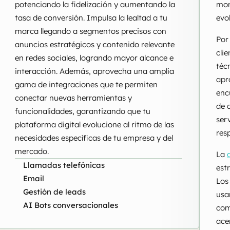
potenciando la fidelización y aumentando la
mom
tasa de conversión. Impulsa la lealtad a tu
evol
marca llegando a segmentos precisos con
Por
anuncios estratégicos y contenido relevante
cli
en redes sociales, logrando mayor alcance e
téc
interacción. Además, aprovecha una amplia
apr
gama de integraciones que te permiten
enc
conectar nuevas herramientas y
de 
funcionalidades, garantizando que tu
ser
plataforma digital evolucione al ritmo de las
res
necesidades específicas de tu empresa y del
mercado.
La
Llamadas telefónicas
est
Email
Los
Gestión de leads
usa
AI Bots conversacionales
com
ace