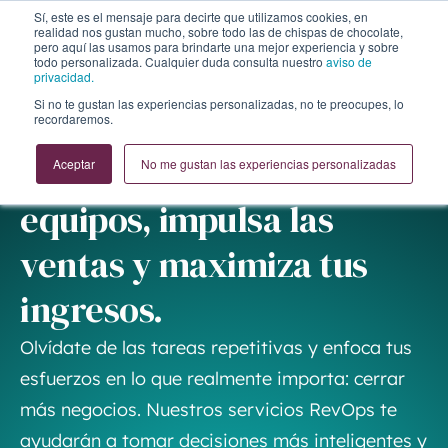
Sí, este es el mensaje para decirte que utilizamos cookies, en
realidad nos gustan mucho, sobre todo las de chispas de chocolate,
pero aquí las usamos para brindarte una mejor experiencia y sobre
todo personalizada. Cualquier duda consulta nuestro
aviso de
privacidad.
Si no te gustan las experiencias personalizadas, no te preocupes, lo
recordaremos.
Toma decisiones más inteligentes y basadas en datos.
RevOps: Alinea tus
Aceptar
No me gustan las experiencias personalizadas
equipos, impulsa las
ventas y maximiza tus
ingresos.
Olvídate de las tareas repetitivas y enfoca tus
esfuerzos en lo que realmente importa: cerrar
más negocios. Nuestros servicios RevOps te
ayudarán a tomar decisiones más inteligentes y