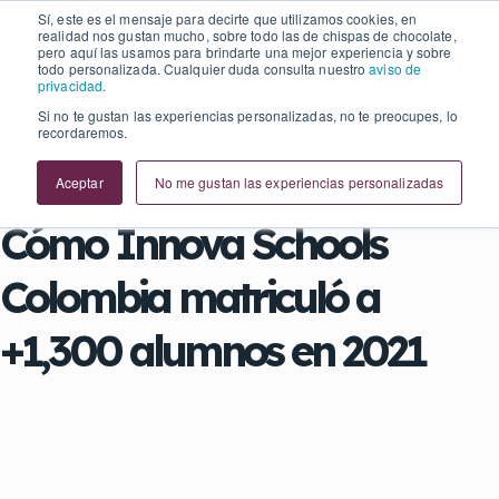
Sí, este es el mensaje para decirte que utilizamos cookies, en
Español
realidad nos gustan mucho, sobre todo las de chispas de chocolate,
pero aquí las usamos para brindarte una mejor experiencia y sobre
Español
todo personalizada. Cualquier duda consulta nuestro
aviso de
privacidad.
Si no te gustan las experiencias personalizadas, no te preocupes, lo
recordaremos.
Caso de éxito Digitalegia
Aceptar
No me gustan las experiencias personalizadas
Cómo Innova Schools
Colombia matriculó a
+1,300 alumnos en 2021