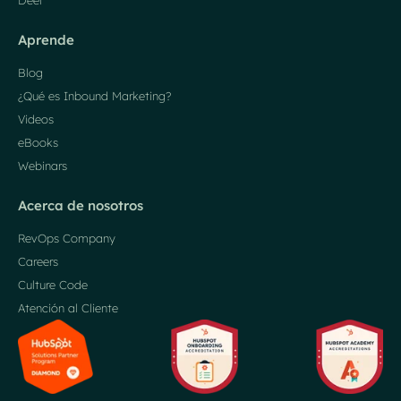
Aprende
Blog
¿Qué es Inbound Marketing?
Videos
eBooks
Webinars
Acerca de nosotros
RevOps Company
Careers
Culture Code
Atención al Cliente