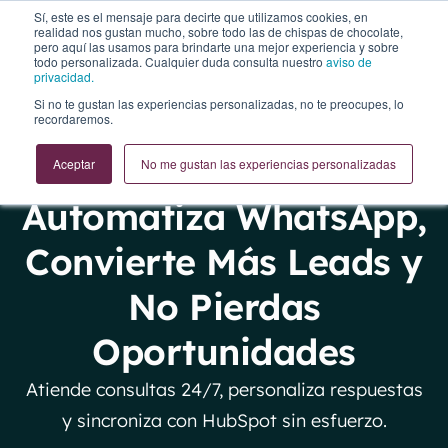
Sí, este es el mensaje para decirte que utilizamos cookies, en
realidad nos gustan mucho, sobre todo las de chispas de chocolate,
pero aquí las usamos para brindarte una mejor experiencia y sobre
todo personalizada. Cualquier duda consulta nuestro
aviso de
privacidad.
Si no te gustan las experiencias personalizadas, no te preocupes, lo
recordaremos.
Aceptar
No me gustan las experiencias personalizadas
WHATSAPP AUTOMATION
Automatiza WhatsApp,
Convierte Más Leads y
No Pierdas
Oportunidades
Atiende consultas 24/7, personaliza respuestas
y sincroniza con HubSpot sin esfuerzo.